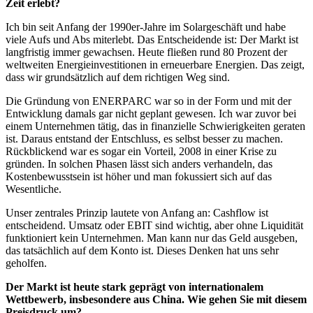
Zeit erlebt?
Ich bin seit Anfang der 1990er-Jahre im Solargeschäft und habe
viele Aufs und Abs miterlebt. Das Entscheidende ist: Der Markt ist
langfristig immer gewachsen. Heute fließen rund 80 Prozent der
weltweiten Energieinvestitionen in erneuerbare Energien. Das zeigt,
dass wir grundsätzlich auf dem richtigen Weg sind.
Die Gründung von ENERPARC war so in der Form und mit der
Entwicklung damals gar nicht geplant gewesen. Ich war zuvor bei
einem Unternehmen tätig, das in finanzielle Schwierigkeiten geraten
ist. Daraus entstand der Entschluss, es selbst besser zu machen.
Rückblickend war es sogar ein Vorteil, 2008 in einer Krise zu
gründen. In solchen Phasen lässt sich anders verhandeln, das
Kostenbewusstsein ist höher und man fokussiert sich auf das
Wesentliche.
Unser zentrales Prinzip lautete von Anfang an: Cashflow ist
entscheidend. Umsatz oder EBIT sind wichtig, aber ohne Liquidität
funktioniert kein Unternehmen. Man kann nur das Geld ausgeben,
das tatsächlich auf dem Konto ist. Dieses Denken hat uns sehr
geholfen.
Der Markt ist heute stark geprägt von internationalem
Wettbewerb, insbesondere aus China. Wie gehen Sie mit diesem
Preisdruck um?