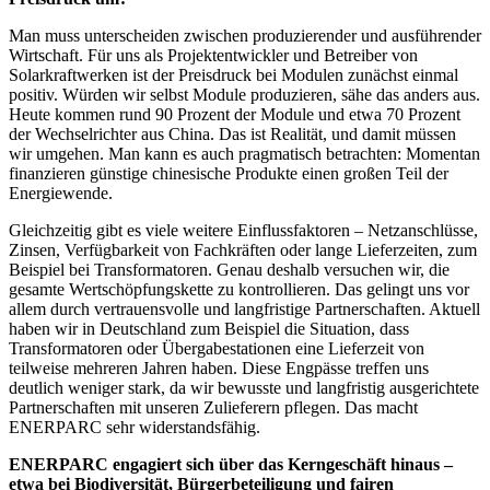
Man muss unterscheiden zwischen produzierender und ausführender
Wirtschaft. Für uns als Projektentwickler und Betreiber von
Solarkraftwerken ist der Preisdruck bei Modulen zunächst einmal
positiv. Würden wir selbst Module produzieren, sähe das anders aus.
Heute kommen rund 90 Prozent der Module und etwa 70 Prozent
der Wechselrichter aus China. Das ist Realität, und damit müssen
wir umgehen. Man kann es auch pragmatisch betrachten: Momentan
finanzieren günstige chinesische Produkte einen großen Teil der
Energiewende.
Gleichzeitig gibt es viele weitere Einflussfaktoren – Netzanschlüsse,
Zinsen, Verfügbarkeit von Fachkräften oder lange Lieferzeiten, zum
Beispiel bei Transformatoren. Genau deshalb versuchen wir, die
gesamte Wertschöpfungskette zu kontrollieren. Das gelingt uns vor
allem durch vertrauensvolle und langfristige Partnerschaften. Aktuell
haben wir in Deutschland zum Beispiel die Situation, dass
Transformatoren oder Übergabestationen eine Lieferzeit von
teilweise mehreren Jahren haben. Diese Engpässe treffen uns
deutlich weniger stark, da wir bewusste und langfristig ausgerichtete
Partnerschaften mit unseren Zulieferern pflegen. Das macht
ENERPARC sehr widerstandsfähig.
ENERPARC engagiert sich über das Kerngeschäft hinaus –
etwa bei Biodiversität, Bürgerbeteiligung und fairen