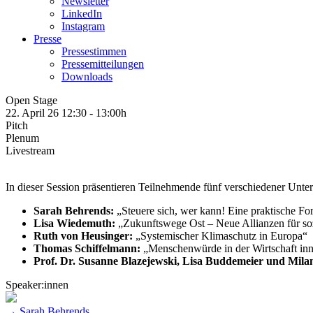
Newsletter
LinkedIn
Instagram
Presse
Pressestimmen
Pressemitteilungen
Downloads
Open Stage
22. April 26 12:30
-
13:00h
Pitch
Plenum
Livestream
In dieser Session präsentieren Teilnehmende fünf verschiedener Unter
Sarah Behrends:
„Steuere sich, wer kann! Eine praktische Fo
Lisa Wiedemuth:
„Zukunftswege Ost – Neue Allianzen für soz
Ruth von Heusinger:
„Systemischer Klimaschutz in Europa“
Thomas Schiffelmann:
„Menschenwürde in der Wirtschaft inne
Prof. Dr. Susanne Blazejewski, Lisa Buddemeier und Milan
Speaker:innen
→ Sarah Behrends